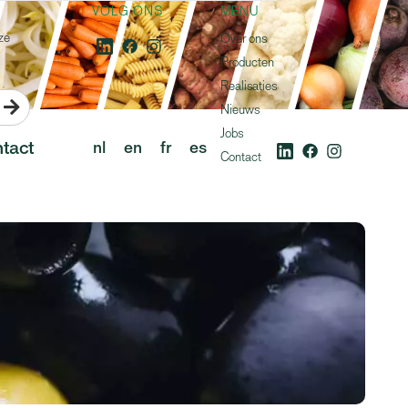
VOLG ONS
MENU
ze
Over ons
Producten
Realisaties

Nieuws
Jobs
tact
nl
en
fr
es
Contact