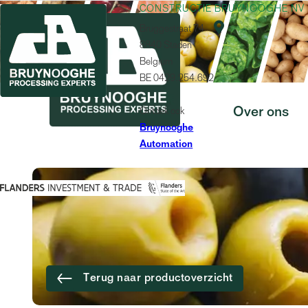
CONSTRUCTIE BRUYNOOGHE NV

Bruggestraat 74
8840 Staden
Belgium
BE 0429.254.692
Ontdek ook
Over ons
Bruynooghe
Automation
Terug naar productoverzicht