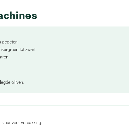
achines
rs gegeten
onkergroen tot zwart
waren
legde olijven.
n klaar voor verpakking: