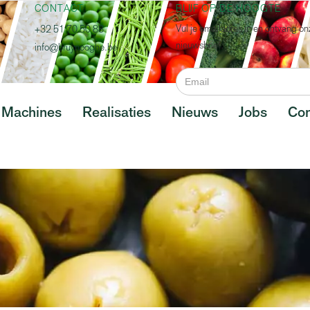
CONTACT
BLIJF OP DE HOOGTE
Vul je emailadres in en ontvang on
+32 51 70 50 88
nieuwsbrief.
info@bruynooghe.be
Machines
Realisaties
Nieuws
Jobs
Con