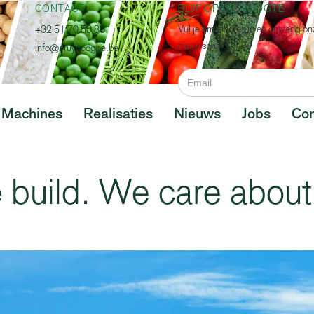
CONTACT
BLIJF OP DE HOOGTE
Vul je emailadres in en ontvang on
+32 51 70 50 88
nieuwsbrief.
info@bruynooghe.be
Machines
Realisaties
Nieuws
Jobs
Con
build. We care about