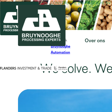
CONSTRUCTIE BRUYNOOGHE NV

Bruggestraat 74
8840 Staden
Belgium
BE 0429.254.692
Ontdek ook
Over ons
Bruynooghe
Automation
We solve. We 