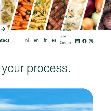
VOLG ONS
MENU
ze
Over ons
Producten
Realisaties

Nieuws
Jobs
tact
nl
en
fr
es
Contact
 your process.