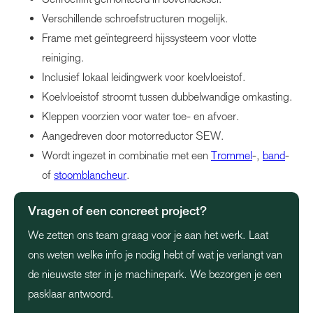
Verschillende schroefstructuren mogelijk.
Frame met geïntegreerd hijssysteem voor vlotte
reiniging.
Inclusief lokaal leidingwerk voor koelvloeistof.
Koelvloeistof stroomt tussen dubbelwandige omkasting.
Kleppen voorzien voor water toe- en afvoer.
Aangedreven door motorreductor SEW.
Wordt ingezet in combinatie met een
Trommel
-,
band
-
of
stoomblancheur
.
Vragen of een concreet project?
We zetten ons team graag voor je aan het werk. Laat
ons weten welke info je nodig hebt of wat je verlangt van
de nieuwste ster in je machinepark. We bezorgen je een
pasklaar antwoord.