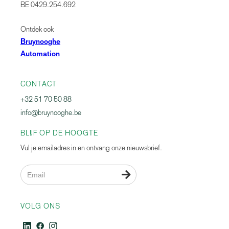
BE 0429.254.692
Ontdek ook
Bruynooghe
Automation
CONTACT
+32 51 70 50 88
info@bruynooghe.be
BLIJF OP DE HOOGTE
Vul je emailadres in en ontvang onze nieuwsbrief.

VOLG ONS