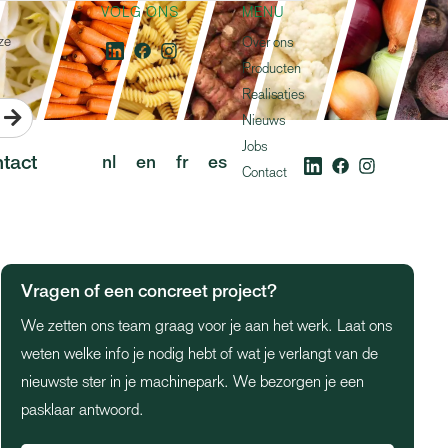
VOLG ONS
MENU
ze
Over ons
Producten
Realisaties

Nieuws
Jobs
tact
nl
en
fr
es
Contact
Vragen of een concreet project?
We zetten ons team graag voor je aan het werk. Laat ons
weten welke info je nodig hebt of wat je verlangt van de
nieuwste ster in je machinepark. We bezorgen je een
pasklaar antwoord.