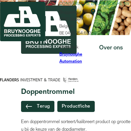
CONSTRUCTIE BRUYNOOGHE NV

Bruggestraat 74
8840 Staden
Belgium
BE 0429.254.692
Ontdek ook
Over ons
Bruynooghe
Automation
MACHINE
Doppentrommel
Terug
Productfiche
Een doppentrommel sorteert/kalibreert product op grootte
u bij de keuze van de dopdiameter.