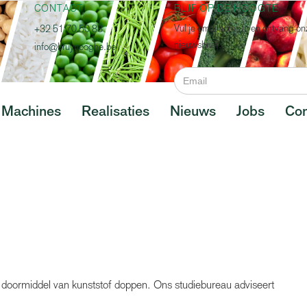
CONTACT
BLIJF OP DE HOOGTE
Vul je emailadres in en ontvang on
+32 51 70 50 88
nieuwsbrief.
info@bruynooghe.be
Machines
Realisaties
Nieuws
Jobs
Con
 doormiddel van kunststof doppen. Ons studiebureau adviseert